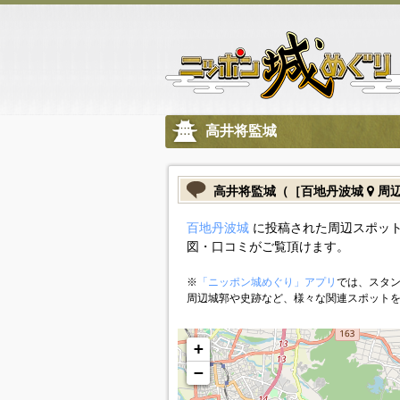
高井将監城
高井将監城（［百地丹波城
周辺
百地丹波城
に投稿された周辺スポット
図・口コミがご覧頂けます。
※
「ニッポン城めぐり」アプリ
では、スタン
周辺城郭や史跡など、様々な関連スポット
+
−