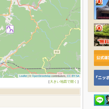
Leaflet
| ©
OpenStreetMap
contributors,
CC-BY-SA
［
大きい地図で開く
］