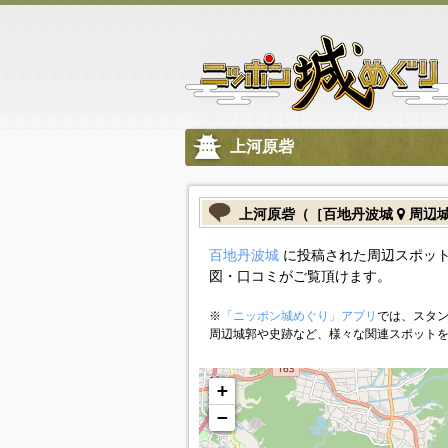
上河原砦
上河原砦（［百地丹波城
周辺
百地丹波城
に投稿された周辺スポット
図・口コミがご覧頂けます。
※
「ニッポン城めぐり」アプリ
では、スタン
周辺城郭や史跡など、様々な関連スポット
+
−