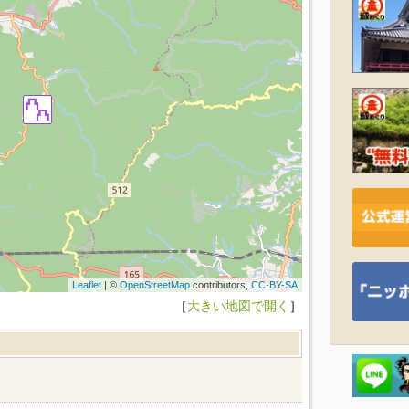
Leaflet
| ©
OpenStreetMap
contributors,
CC-BY-SA
［
大きい地図で開く
］