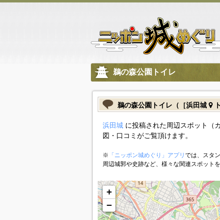
鵜の森公園トイレ
鵜の森公園トイレ（［浜田城
ト
浜田城
に投稿された周辺スポット（
図・口コミがご覧頂けます。
※
「ニッポン城めぐり」アプリ
では、スタン
周辺城郭や史跡など、様々な関連スポット
+
−