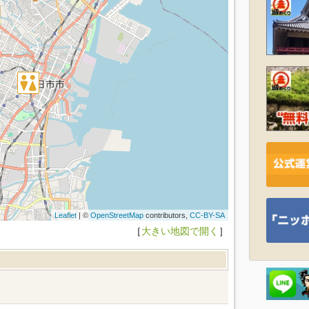
Leaflet
| ©
OpenStreetMap
contributors,
CC-BY-SA
［
大きい地図で開く
］