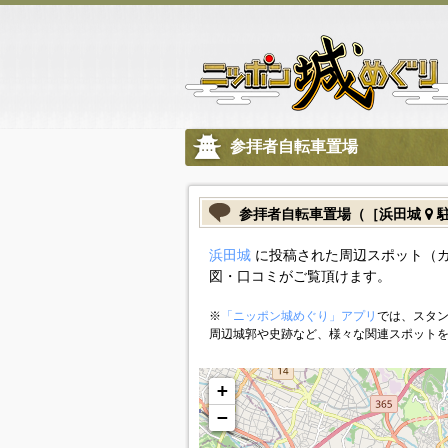
参拝者自転車置場
参拝者自転車置場（［浜田城
駐
浜田城
に投稿された周辺スポット（
図・口コミがご覧頂けます。
※
「ニッポン城めぐり」アプリ
では、スタン
周辺城郭や史跡など、様々な関連スポット
+
−