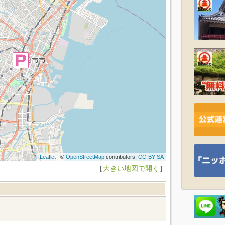
Leaflet
| ©
OpenStreetMap
contributors,
CC-BY-SA
［
大きい地図で開く
］