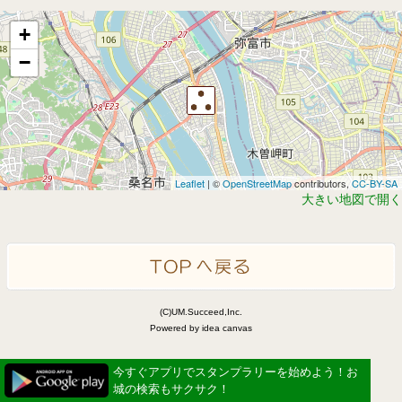
+
−
Leaflet
| ©
OpenStreetMap
contributors,
CC-BY-SA
大きい地図で開く
(C)UM.Succeed,Inc.
Powered by idea canvas
今すぐアプリでスタンプラリーを始めよう！お
城の検索もサクサク！