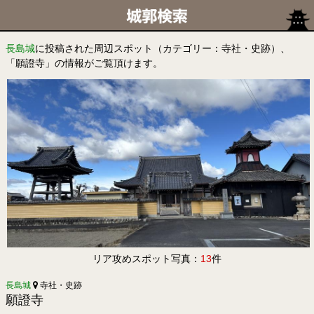
長島城
に投稿された周辺スポット（カテゴリー：寺社・史跡）、
「願證寺」の情報がご覧頂けます。
リア攻めスポット写真：
13
件
長島城
寺社・史跡
願證寺