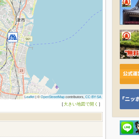
Leaflet
| ©
OpenStreetMap
contributors,
CC-BY-SA
［
大きい地図で開く
］