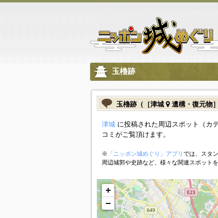
玉櫓跡
玉櫓跡（［津城
遺構・復元物
津城
に投稿された周辺スポット（カ
コミがご覧頂けます。
※
「ニッポン城めぐり」アプリ
では、スタン
周辺城郭や史跡など、様々な関連スポット
+
−