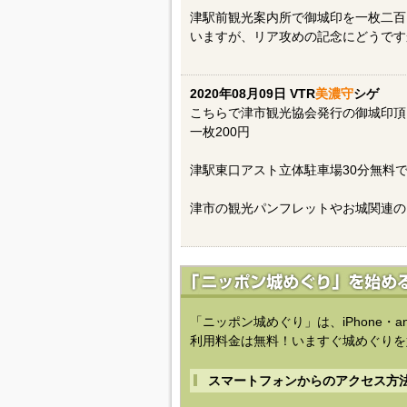
津駅前観光案内所で御城印を一枚二百
いますが、リア攻めの記念にどうです
2020年08月09日 VTR
美濃守
シゲ
こちらで津市観光協会発行の御城印頂
一枚200円
津駅東口アスト立体駐車場30分無料
津市の観光パンフレットやお城関連の
「ニッポン城めぐり」は、iPhone・a
利用料金は無料！いますぐ城めぐりを
スマートフォンからのアクセス方