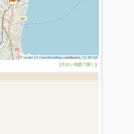
Leaflet
| ©
OpenStreetMap
contributors,
CC-BY-SA
［
大きい地図で開く
］