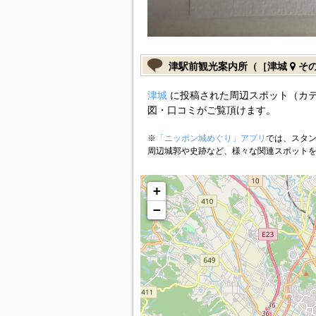
津駅前観光案内所（［津城
そ
津城
に投稿された周辺スポット（カ
図・口コミがご覧頂けます。
※
「ニッポン城めぐり」アプリ
では、スタン
周辺城郭や史跡など、様々な関連スポット
+
−