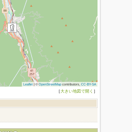
Leaflet
| ©
OpenStreetMap
contributors,
CC-BY-SA
［
大きい地図で開く
］