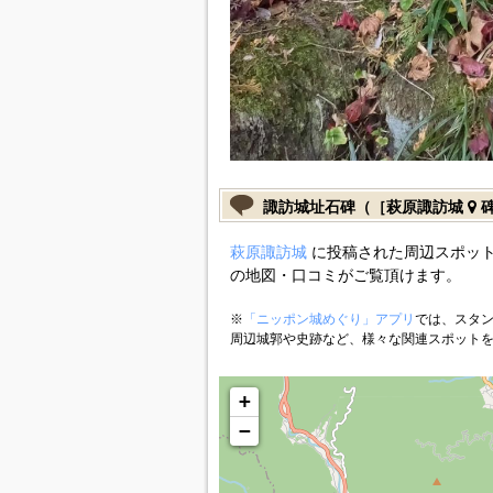
諏訪城址石碑（［萩原諏訪城
碑
萩原諏訪城
に投稿された周辺スポット
の地図・口コミがご覧頂けます。
※
「ニッポン城めぐり」アプリ
では、スタン
周辺城郭や史跡など、様々な関連スポット
+
−