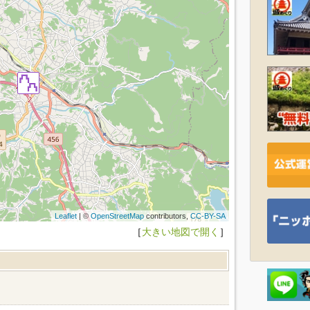
Leaflet
| ©
OpenStreetMap
contributors,
CC-BY-SA
［
大きい地図で開く
］