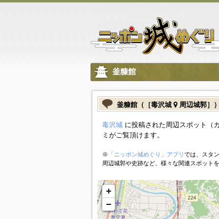
釜糠館
釜糠館（［毒沢城
周辺城郭］
毒沢城
に投稿された周辺スポット（
ミがご覧頂けます。
※
「ニッポン城めぐり」アプリ
では、スタン
周辺城郭や史跡など、様々な関連スポット
+
−