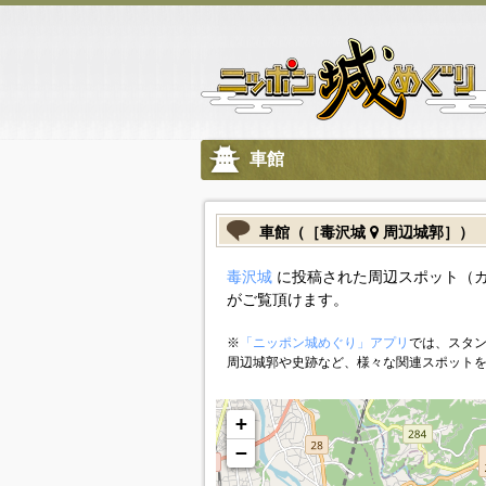
車館
車館（［毒沢城
周辺城郭］）
毒沢城
に投稿された周辺スポット（
がご覧頂けます。
※
「ニッポン城めぐり」アプリ
では、スタン
周辺城郭や史跡など、様々な関連スポット
+
−