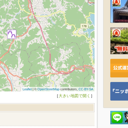
Leaflet
| ©
OpenStreetMap
contributors,
CC-BY-SA
［
大きい地図で開く
］