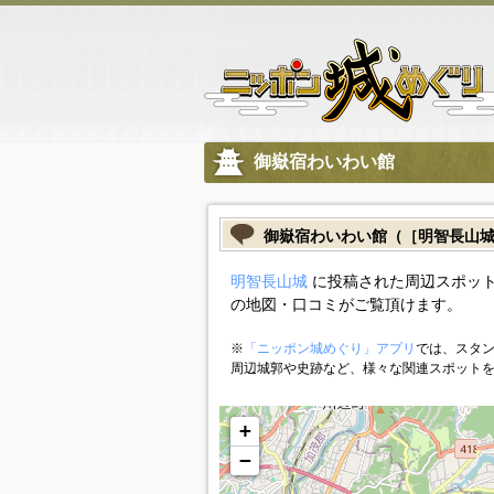
御嶽宿わいわい館
御嶽宿わいわい館（［明智長山
明智長山城
に投稿された周辺スポット
の地図・口コミがご覧頂けます。
※
「ニッポン城めぐり」アプリ
では、スタン
周辺城郭や史跡など、様々な関連スポット
+
−