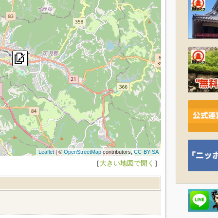
Leaflet
| ©
OpenStreetMap
contributors,
CC-BY-SA
［
大きい地図で開く
］