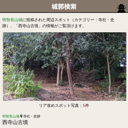
明智長山城
に投稿された周辺スポット（カテゴリー：寺社・史
跡）、「西寺山古墳」の情報がご覧頂けます。
リア攻めスポット写真：
5
件
明智長山城
寺社・史跡
西寺山古墳