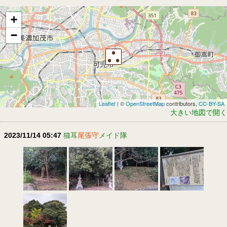
+
−
Leaflet
| ©
OpenStreetMap
contributors,
CC-BY-SA
大きい地図で開く
2023/11/14 05:47
猫耳
尾張守
メイド隊