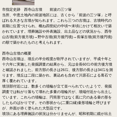
市指定史跡 西寺山古墳 前波の三ツ塚
当所、中恵土地内の前波地区には、古くから「前波の三ツ塚」と呼
ばれる大きな古墳が知られます。これら三つの古墳は、古墳時代の
前期に位置づけられ、概ね四世紀の中頃〜末頃にかけて相次いで築
かれています。埋葬施設や外表施設、出土品などの状況から、西寺
山古墳(前方後方墳)→野中古墳(前方後円墳)→長塚古墳(前方後円墳)
の順で築かれたものと考えられます。
西寺山古墳の概要
西寺山古墳は、墳丘の半分程度が削平されていますが、平成十年と
十六年に実施した発掘調査の結果から、元は全長60㍍の前方後方墳
と確認されました。前方部の長さは26㍍、後方部の長さは34㍍を測
ります。墳丘は二段に築かれ、裏込めも含めて川原石による葺石で
厚く覆われています。
墳頂部付近には、数多くの埴輪が立て並べられていたようで、発掘
調査では転がり落ちて壊れた多量の埴輪片が、墳端付近から出土し
ています。これらの埴輪は、円筒形ではなく底に穴のある壷の形を
したものばかりです。その形状から(二重口縁)壷形埴輪と呼びます
が、外面が赤く塗られた大型品です。
墳頂にある埋葬施設の状況は分かりませんが、昭和初期に鏡が出土