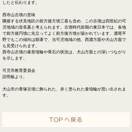
したと伝わります。
西寺山古墳の意味
隣接する伏見地区の前方後方墳三基も含め、この古墳は四世紀の可
児地域の首長墓と考えられます。古墳時代前期の東日本では、各地
で前方後円墳に先立ってよく前方後方墳が築かれています。濃尾平
野でもこの傾向は顕著で、当可児地域の他、西濃方面や犬山方面で
も見受けられます。
西寺山古墳の壷形埴輪や葺石の状況は、犬山方面との深いつながり
を示します。
可児市教育委員会
説明板より。
犬山市の青塚古墳に飾られた、赤く塗られた壷埴輪が思い出されま
す。