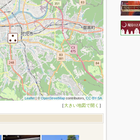
Leaflet
| ©
OpenStreetMap
contributors,
CC-BY-SA
［
大きい地図で開く
］