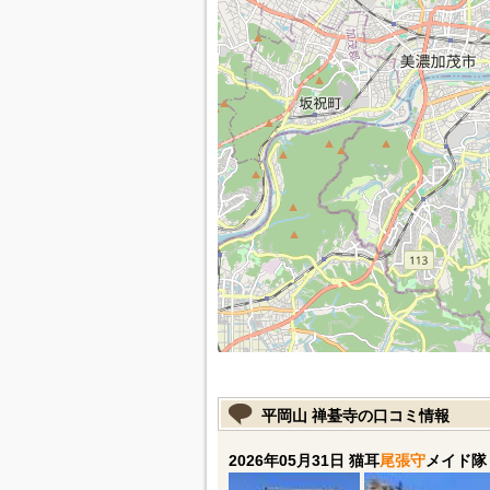
平岡山 禅䑓寺の口コミ情報
2026年05月31日 猫耳
尾張守
メイド隊