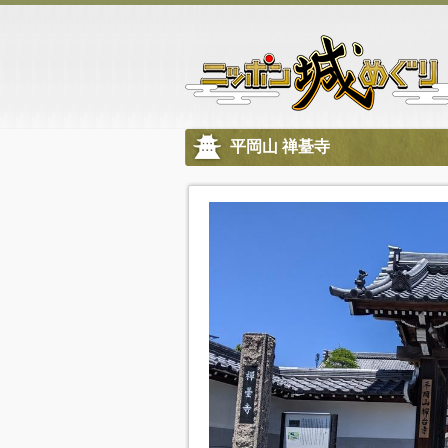
平岡山 禅䑓寺