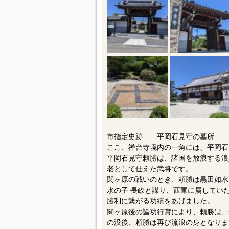
市指定史跡 平岡石見守の墓所
ここ、禅台寺境内の一角には、平岡石
平岡石見守頼勝は、諸国を放浪する浪
老として仕えた武将です。
関ヶ原の戦いのとき、頼勝は黒田如水
水の子 長政と謀り、西軍に属してい
勝利に繋がる功績をあげました。
関ヶ原後の論功行賞により、頼勝は、
の没後、頼勝は再び流浪の身となりま