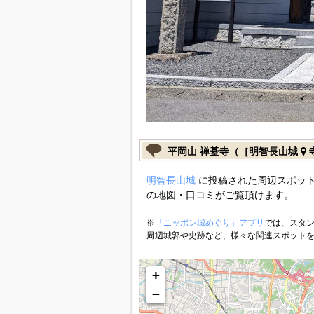
平岡山 禅䑓寺（［明智長山城
明智長山城
に投稿された周辺スポット
の地図・口コミがご覧頂けます。
※
「ニッポン城めぐり」アプリ
では、スタン
周辺城郭や史跡など、様々な関連スポット
+
−