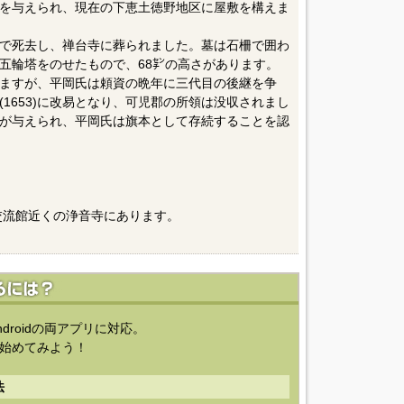
万石を与えられ、現在の下恵土徳野地区に屋敷を構えま
八歳で死去し、禅台寺に葬られました。墓は石柵で囲わ
五輪塔をのせたもので、68㌢の高さがあります。
ますが、平岡氏は頼資の晩年に三代目の後継を争
1653)に改易となり、可児郡の所領は没収されまし
が与えられ、平岡氏は旗本として存続することを認
交流館近くの浄音寺にあります。
ndroidの両アプリに対応。
始めてみよう！
法