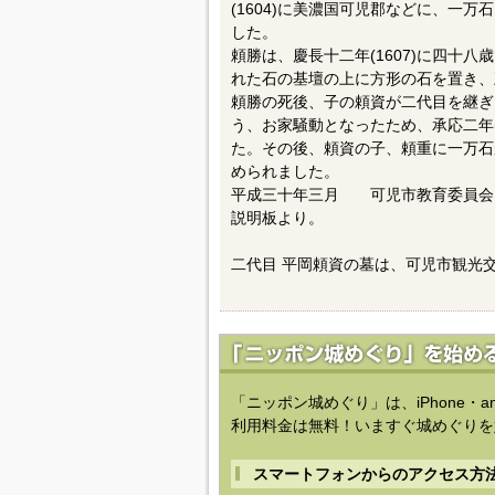
(1604)に美濃国可児郡などに、一
した。
頼勝は、慶長十二年(1607)に四十
れた石の基壇の上に方形の石を置き、
頼勝の死後、子の頼資が二代目を継ぎ
う、お家騒動となったため、承応二年(
た。その後、頼資の子、頼重に一万石
められました。
平成三十年三月 可児市教育委員会
説明板より。
二代目 平岡頼資の墓は、可児市観光
「ニッポン城めぐり」は、iPhone・a
利用料金は無料！いますぐ城めぐりを
スマートフォンからのアクセス方