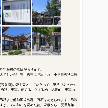
見守頼勝の墓所があります。
人でしたが、豊臣秀吉に見出され、小早川秀秋に家
(官兵衛)の娘を妻としていたので、懇意であった如
た秀秋に東軍に寝返ることを勧め、結果的に東軍の
秀秋より備前国児島郡二万石を与えられます。秀秋
すが、その前功を認めた徳川家康から、慶長九年