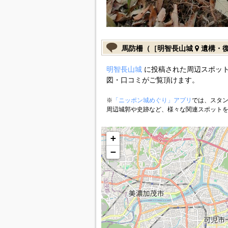
馬防柵（［明智長山城
遺構・
明智長山城
に投稿された周辺スポット
図・口コミがご覧頂けます。
※
「ニッポン城めぐり」アプリ
では、スタン
周辺城郭や史跡など、様々な関連スポット
+
−