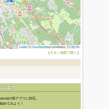
Leaflet
| ©
OpenStreetMap
contributors,
CC-BY-SA
［
大きい地図で開く
］
ndroidの両アプリに対応。
始めてみよう！