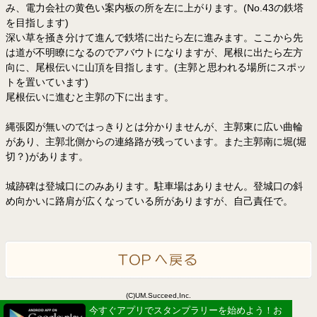
み、電力会社の黄色い案内板の所を左に上がります。(No.43の鉄塔
を目指します)
深い草を掻き分けて進んで鉄塔に出たら左に進みます。ここから先
は道が不明瞭になるのでアバウトになりますが、尾根に出たら左方
向に、尾根伝いに山頂を目指します。(主郭と思われる場所にスポッ
トを置いています)
尾根伝いに進むと主郭の下に出ます。
縄張図が無いのではっきりとは分かりませんが、主郭東に広い曲輪
があり、主郭北側からの連絡路が残っています。また主郭南に堀(堀
切？)があります。
城跡碑は登城口にのみあります。駐車場はありません。登城口の斜
め向かいに路肩が広くなっている所がありますが、自己責任で。
(C)UM.Succeed,Inc.
Powered by idea canvas
今すぐアプリでスタンプラリーを始めよう！お