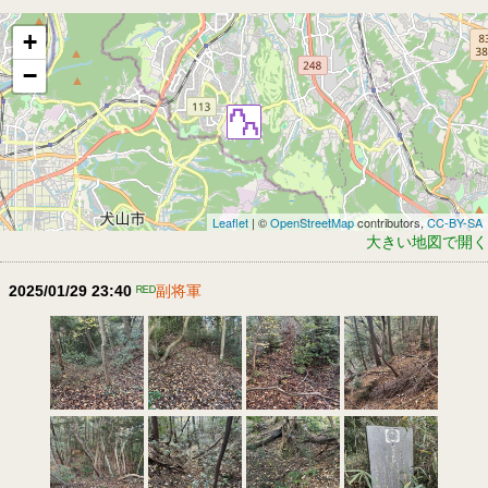
+
−
Leaflet
| ©
OpenStreetMap
contributors,
CC-BY-SA
大きい地図で開く
2025/01/29 23:40
ᴿᴱᴰ
副将軍