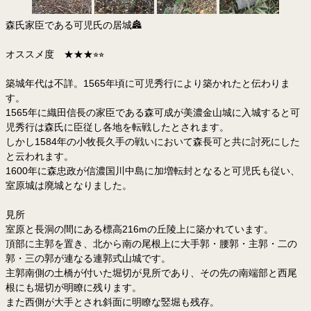
森氏家臣である可児氏の居城🏯
オススメ度 ★★★⭐︎⭐︎
築城年代は不詳。1565年頃に可児秀行により築かれたと伝わりま
す。
1565年に織田信長の家臣である森可成が美濃金山城に入城すると可
児秀行は森氏に臣従し各地を転戦したとされます。
しかし1584年の小牧長久手の戦いにおいて森長可と共に討死にした
と云われます。
1600年に森忠政が信濃国川中島に加増転封となると可児氏も従い、
室原城は廃城となりました。
見所
室原と長洞の間にある標高216mの丘陵上に築かれています。
頂部に主郭を置き、北から南の尾根上に大手郭・腰郭・主郭・二の
郭・三の郭が連なる連郭式山城です。
主郭南側の土橋が付いた堀切が見所であり、その先の南端部と西尾
根にも堀切が明瞭に残ります。
また西側が大手とされ斜面に明瞭な竪堀も残存。