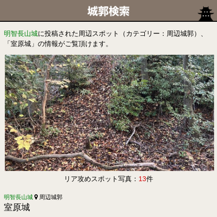
明智長山城
に投稿された周辺スポット（カテゴリー：周辺城郭）、
「室原城」の情報がご覧頂けます。
リア攻めスポット写真：
13
件
明智長山城
周辺城郭
室原城