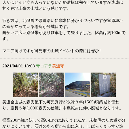
人がほとんど立ち入っていないため遺構は完存していますが造成は
甘く在地土豪の山城という感じです。
行き方は、北側麓の県道沿いに非常に分かりづらいですが室原城址
の碑が立っている場所が登城口です。
向かいに広い路側帯があり駐車をして登りました。比高は約100mで
す。
マニア向けですが可児市の山城イベントの際にはぜひ！
2021/04/01 13:03
青コアラ
美濃守
美濃金山城の森氏配下の可児秀行が永禄８年(1565)頃築城と伝わ
り、慶長５年(1600)森氏の信濃川中島転封に伴い廃城となります。
標高200m強と決して高い山ではありませんが、未整備のため道が分
かりにくいです。石碑のある所から山に入り、しばらくまっすぐ進