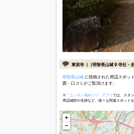
東栄寺（［明智長山城
寺社・
明智長山城
に投稿された周辺スポット
図・口コミがご覧頂けます。
※
「ニッポン城めぐり」アプリ
では、スタン
周辺城郭や史跡など、様々な関連スポット
+
−