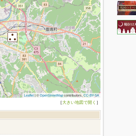
Leaflet
| ©
OpenStreetMap
contributors,
CC-BY-SA
［
大きい地図で開く
］