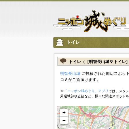
トイレ
トイレ（［明智長山城
トイレ
明智長山城
に投稿された周辺スポット
コミがご覧頂けます。
※
「ニッポン城めぐり」アプリ
では、スタン
周辺城郭や史跡など、様々な関連スポット
+
−