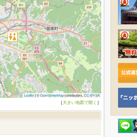
Leaflet
| ©
OpenStreetMap
contributors,
CC-BY-SA
［
大きい地図で開く
］