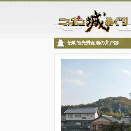
伝明智光秀産湯の井戸跡