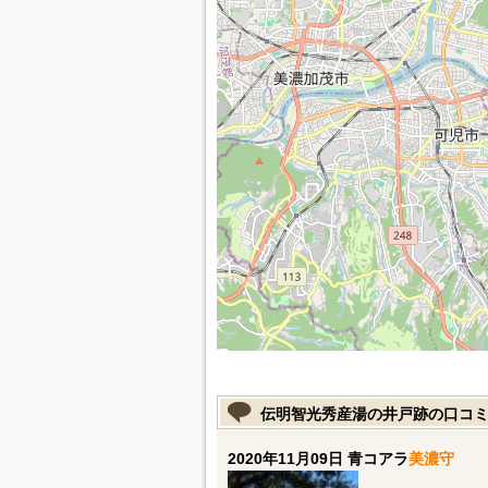
伝明智光秀産湯の井戸跡の口コ
2020年11月09日 青コアラ
美濃守