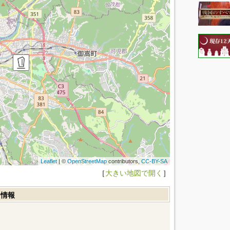
Leaflet
| ©
OpenStreetMap
contributors,
CC-BY-SA
［
大きい地図で開く
］
ミ情報