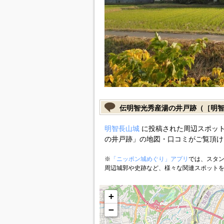
伝明智光秀産湯の井戸跡（［明
明智長山城
に投稿された周辺スポット
の井戸跡」の地図・口コミがご覧頂け
※
「ニッポン城めぐり」アプリ
では、スタン
周辺城郭や史跡など、様々な関連スポット
+
−