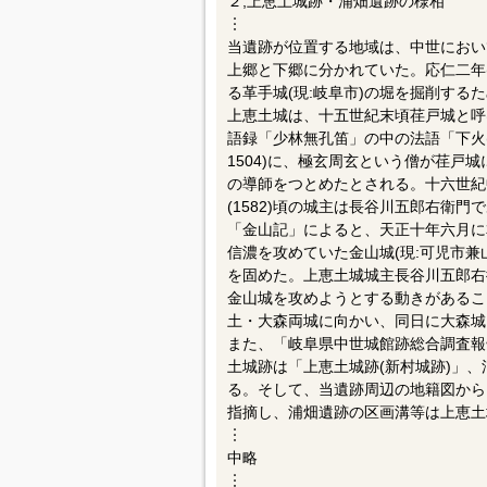
２,上恵土城跡・浦畑遺跡の様相
︙
当遺跡が位置する地域は、中世におい
上郷と下郷に分かれていた。応仁二年(
る革手城(現:岐阜市)の堀を掘削する
上恵土城は、十五世紀末頃荏戸城と呼
語録「少林無孔笛」の中の法語「下火(
1504)に、極玄周玄という僧が荏戸
の導師をつとめたとされる。十六世紀
(1582)頃の城主は長谷川五郎右衛門
「金山記」によると、天正十年六月に
信濃を攻めていた金山城(現:可児市
を固めた。上恵土城城主長谷川五郎右
金山城を攻めようとする動きがあるこ
土・大森両城に向かい、同日に大森城
また、「岐阜県中世城館跡総合調査報告
土城跡は「上恵土城跡(新村城跡)」
る。そして、当遺跡周辺の地籍図から
指摘し、浦畑遺跡の区画溝等は上恵土
︙
中略
︙