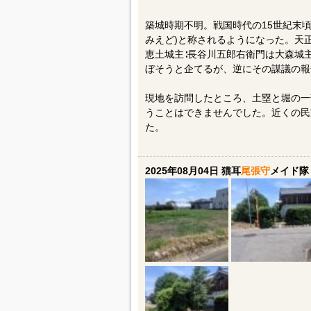
築城時期不明。戦国時代の15世紀末
みえど)と称されるようになった。天正
恵土城主∶長谷川五郎右衛門は大森城
ぼそうと企てるが、逆にその謀議の報
現地を訪問したところ、土塁と堀の一
うことはできませんでした。近くの民
た。
2025年08月04日 猫耳
尾張守
メイド隊