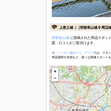
上恵土城（［明智長山城
周辺
明智長山城
に投稿された周辺スポット
図・口コミがご覧頂けます。
※
「ニッポン城めぐり」アプリ
では、スタン
周辺城郭や史跡など、様々な関連スポット
+
−