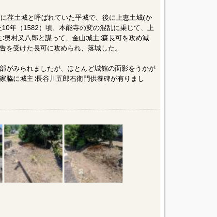
頃に荏土城と呼ばれていた平城で、後に上恵土城(か
10年（1582）頃、本能寺の変の混乱に乗じて、上
主∶奥村又八郎と謀って、金山城主∶森長可を攻め滅
告を受けた長可に攻められ、落城した。
部がみられましたが、ほとんど城館の面影をうかが
家脇に城主∶長谷川五郎右衛門供養碑が有りまし