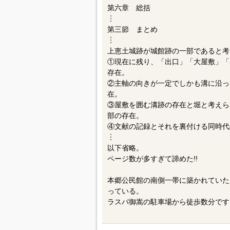
第六章 総括
︙
第三節 まとめ
︙
上恵土城跡が城館跡の一部であると考
①現在に残り、「出口」「大屋敷」「
存在。
②主軸の向きが一定でしかも溝に沿っ
在。
③屋敷を囲む溝跡の存在と堀と考えら
部の存在。
④文献の記録とそれを裏付ける同時代
︙
以下省略。
ページ数が多すぎて諦めた!!
本郷公民館の南側一帯に築かれていた
っている。
ラスパ御嵩の駐車場から徒歩数分です