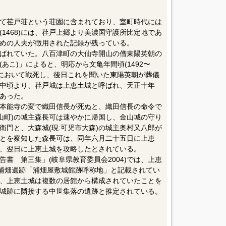
て荏戸荘という荘園に含まれており、室町時代には
1468)には、荏戸上郷より美濃国守護所比定地であ
ための人夫が徴用された記録が残っている。
ばれていた。八百津町の大仙寺開山の僧東陽英朝の
あこ)」によると、明応から文亀年間頃(1492〜
城において戦死し、後日これを聞いた東陽英朝が葬儀
中頃より、荏戸城は上恵土城と呼ばれ、天正十年
であった。
本能寺の変で織田信長が死ぬと、織田信長の命令で
兼山町)の城主森長可は速やかに帰国し、金山城の守り
衛門と、大森城(現:可児市大森)の城主奥村又八郎が
とを察知した森長可は、同年六月二十五日に上恵
、翌日に上恵土城を攻略したとされている。
書 第三集」(岐阜県教育委員会2004)では、上恵
、浦畑遺跡「浦畑屋敷城館跡呼称地」と記載されてい
、上恵土城は複数の居館から構成されていたことを
城跡に隣接する中世集落の遺跡と推定されている。