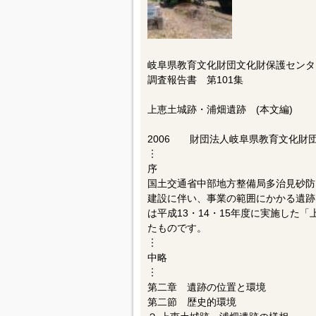
岐阜県教育文化財団文化財保護センタ
調査報告書 第101集
上恵土城跡・浦畑遺跡 (本文編)
2006 財団法人岐阜県教育文化財
︙
序
国土交通省中部地方整備局多治見砂防
建設に伴い、事業の範囲にかかる遺跡
は平成13・14・15年度に実施した
たものです。
︙
中略
︙
第二章 遺跡の位置と環境
第二節 歴史的環境