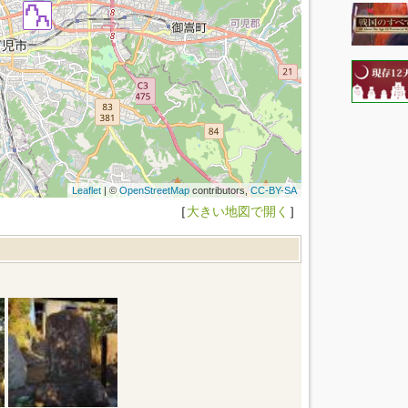
Leaflet
| ©
OpenStreetMap
contributors,
CC-BY-SA
［
大きい地図で開く
］