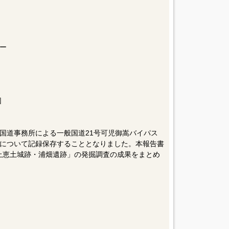
ー
団
国道事務所による一般国道21号可児御嵩バイパス
について記録保存することとなりました。本報告書
「上恵土城跡・浦畑遺跡」の発掘調査の成果をまとめ