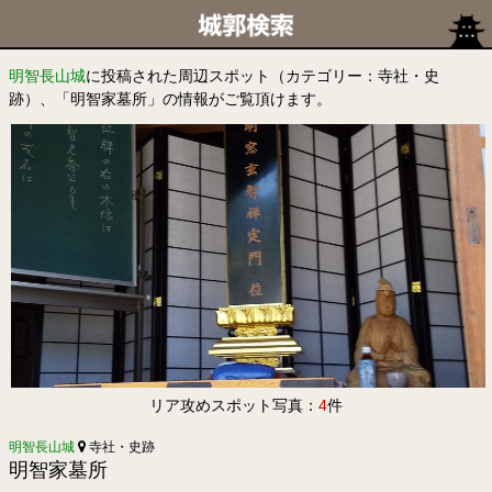
明智長山城
に投稿された周辺スポット（カテゴリー：寺社・史
跡）、「明智家墓所」の情報がご覧頂けます。
リア攻めスポット写真：
4
件
明智長山城
寺社・史跡
明智家墓所