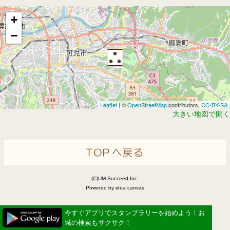
+
−
Leaflet
| ©
OpenStreetMap
contributors,
CC-BY-SA
大きい地図で開く
(C)UM.Succeed,Inc.
Powered by idea canvas
今すぐアプリでスタンプラリーを始めよう！お
城の検索もサクサク！