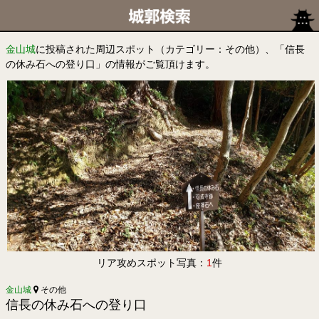
金山城
に投稿された周辺スポット（カテゴリー：その他）、「信長
の休み石への登り口」の情報がご覧頂けます。
リア攻めスポット写真：
1
件
金山城
その他
信長の休み石への登り口