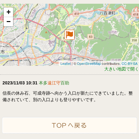
+
−
Leaflet
| ©
OpenStreetMap
contributors,
CC-BY-SA
大きい地図で開く
2023/11/03 10:31
本多
遠江守
百助
信長の休み石、可成寺跡へ向かう入口が新たにできていました。整
備されていて、別の入口よりも登りやすいです。