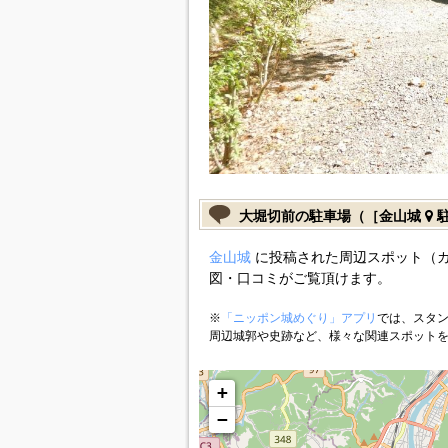
大堀切前の駐車場（［金山城
駐
金山城
に投稿された周辺スポット（
図・口コミがご覧頂けます。
※
「ニッポン城めぐり」アプリ
では、スタン
周辺城郭や史跡など、様々な関連スポット
+
−