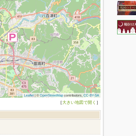
Leaflet
| ©
OpenStreetMap
contributors,
CC-BY-SA
［
大きい地図で開く
］