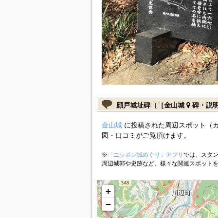
顔戸城址碑（［金山城
碑・説
金山城
に投稿された周辺スポット（
図・口コミがご覧頂けます。
※
「ニッポン城めぐり」アプリ
では、スタン
周辺城郭や史跡など、様々な関連スポット
+
−