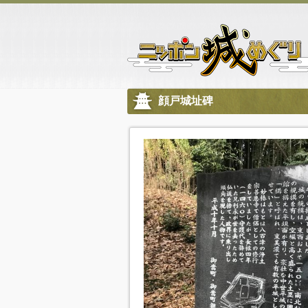
顔戸城址碑