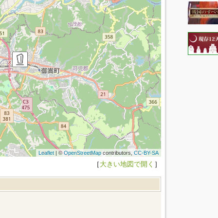
Leaflet
| ©
OpenStreetMap
contributors,
CC-BY-SA
［
大きい地図で開く
］