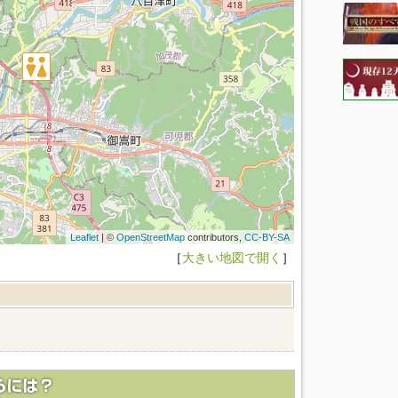
Leaflet
| ©
OpenStreetMap
contributors,
CC-BY-SA
［
大きい地図で開く
］