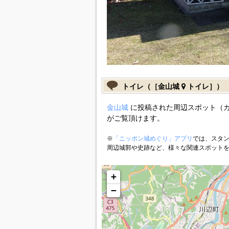
トイレ（［金山城
トイレ］）
金山城
に投稿された周辺スポット（
がご覧頂けます。
※
「ニッポン城めぐり」アプリ
では、スタン
周辺城郭や史跡など、様々な関連スポット
+
−