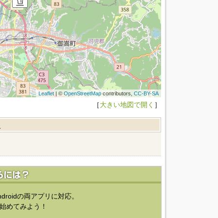
Leaflet
| ©
OpenStreetMap
contributors,
CC-BY-SA
［
大きい地図で開く
］
報
ndroidの両アプリに対応。
始めてみよう！