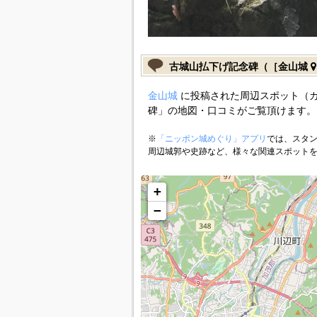
古城山払下げ記念碑（［金山城
金山城
に投稿された周辺スポット（
碑」の地図・口コミがご覧頂けます。
※
「ニッポン城めぐり」アプリ
では、スタン
周辺城郭や史跡など、様々な関連スポット
+
−