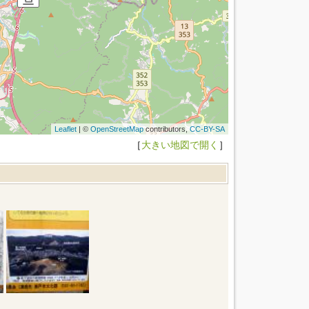
Leaflet
| ©
OpenStreetMap
contributors,
CC-BY-SA
［
大きい地図で開く
］