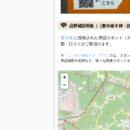
品野城説明板（［妻木城
碑・
妻木城
に投稿された周辺スポット（
図・口コミがご覧頂けます。
※
「ニッポン城めぐり」アプリ
では、スタン
周辺城郭や史跡など、様々な関連スポット
+
−