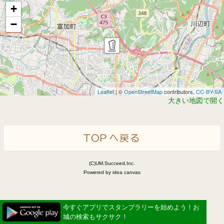
+
−
Leaflet
| ©
OpenStreetMap
contributors,
CC-BY-SA
大きい地図で開く
(C)UM.Succeed,Inc.
Powered by idea canvas
今すぐアプリでスタンプラリーを始めよう！お
城の検索もサクサク！