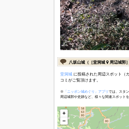
八坂山城（［堂洞城
周辺城郭
堂洞城
に投稿された周辺スポット（
コミがご覧頂けます。
※
「ニッポン城めぐり」アプリ
では、スタン
周辺城郭や史跡など、様々な関連スポット
+
−