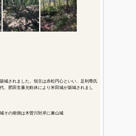
城が築城されました。領主は赤松円心といい、足利尊氏
町時代、肥田玄蕃允軌休により米田城が築城されまし
田城その南側は木曽川対岸に兼山城