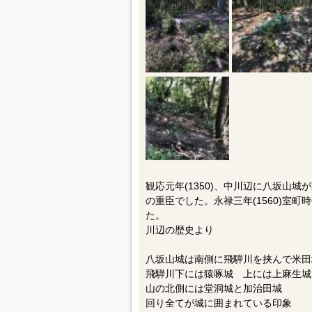
観応元年(1350)、中川辺に八坂山
の重臣でした。永禄三年(1560)室
た。
川辺の歴史より
八坂山城は南側に飛騨川を挟んで米
飛騨川下には猿啄城 上には上麻生城
山の北側には堂洞城と加治田城
回り全てが城に囲まれている印象