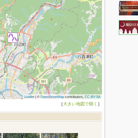
Leaflet
| ©
OpenStreetMap
contributors,
CC-BY-SA
［
大きい地図で開く
］