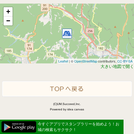
+
−
Leaflet
| ©
OpenStreetMap
contributors,
CC-BY-SA
大きい地図で開く
(C)UM.Succeed,Inc.
Powered by idea canvas
今すぐアプリでスタンプラリーを始めよう！お
城の検索もサクサク！