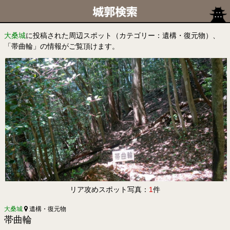
大桑城
に投稿された周辺スポット（カテゴリー：遺構・復元物）、
「帯曲輪」の情報がご覧頂けます。
リア攻めスポット写真：
1
件
大桑城
遺構・復元物
帯曲輪