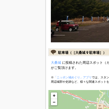
駐車場（［大桑城
駐車場］）
大桑城
に投稿された周辺スポット（
がご覧頂けます。
※
「ニッポン城めぐり」アプリ
では、スタン
周辺城郭や史跡など、様々な関連スポット
+
−