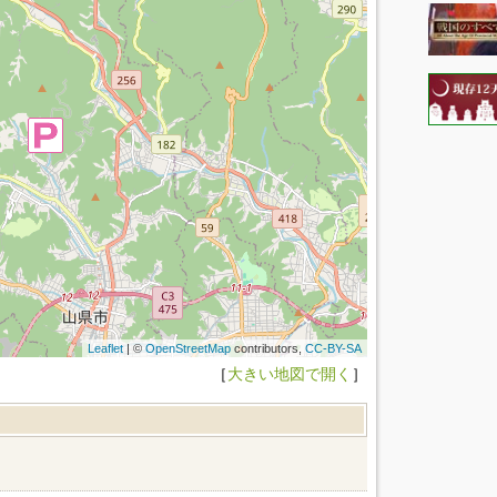
Leaflet
| ©
OpenStreetMap
contributors,
CC-BY-SA
［
大きい地図で開く
］