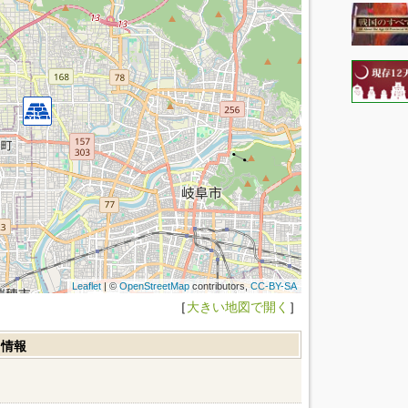
Leaflet
| ©
OpenStreetMap
contributors,
CC-BY-SA
［
大きい地図で開く
］
ミ情報