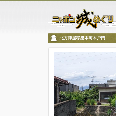
北方陣屋移築本町木戸門