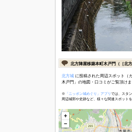
北方陣屋移築本町木戸門（［北
北方城
に投稿された周辺スポット（
木戸門」の地図・口コミがご覧頂けま
※
「ニッポン城めぐり」アプリ
では、スタン
周辺城郭や史跡など、様々な関連スポット
+
−