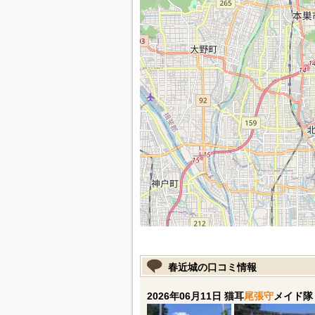
春近城の口コミ情報
2026年06月11日 猫耳
尾張守
メイド隊