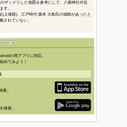
頁のザックリした地図を参考にして、八剱神社付近
ます。
趾(上保館)、江戸時代 旗本 大島氏の城館があったと
載されていない。
ndroidの両アプリに対応。
始めてみよう！
法
を検索。
り」を検索。