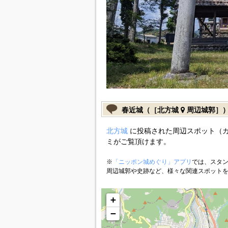
春近城（［北方城
周辺城郭］
北方城
に投稿された周辺スポット（
ミがご覧頂けます。
※
「ニッポン城めぐり」アプリ
では、スタン
周辺城郭や史跡など、様々な関連スポット
+
−