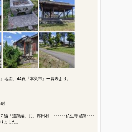
市』地図、44頁『本巣市』一覧表より。
衛尉
７編「遺跡編」に、席田村 ‥‥‥仏生寺城跡‥‥
りました。