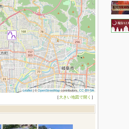
Leaflet
| ©
OpenStreetMap
contributors,
CC-BY-SA
［
大きい地図で開く
］