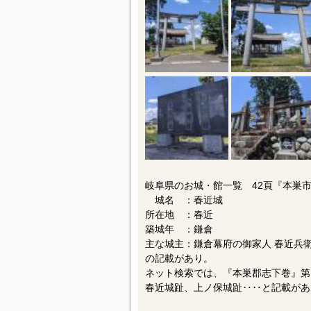
岐阜県のお城・館一覧 42頁『本巣
城名 ：春近城
所在地 ：春近
築城年 ：鎌倉
主な城主：鎌倉幕府の御家人 春近兵
の記載があり。
ネット検索では、『本巣郡志下巻』第
春近城趾、上ノ保城趾‥‥と記載があ