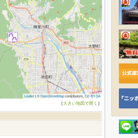
Leaflet
| ©
OpenStreetMap
contributors,
CC-BY-SA
［
大きい地図で開く
］