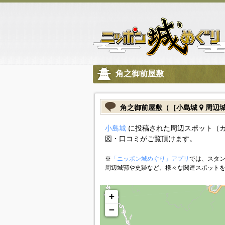
角之御前屋敷
角之御前屋敷（［小島城
周辺
小島城
に投稿された周辺スポット（
図・口コミがご覧頂けます。
※
「ニッポン城めぐり」アプリ
では、スタン
周辺城郭や史跡など、様々な関連スポット
+
−