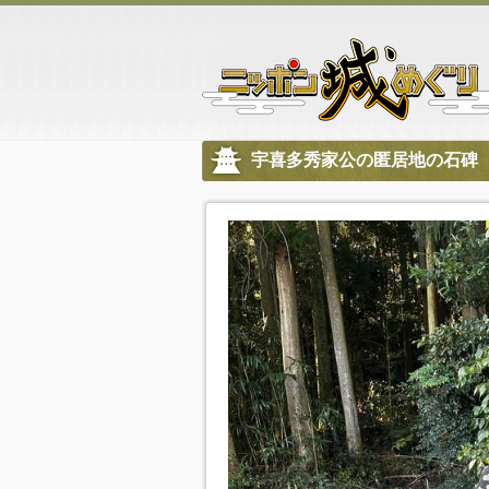
宇喜多秀家公の匿居地の石碑