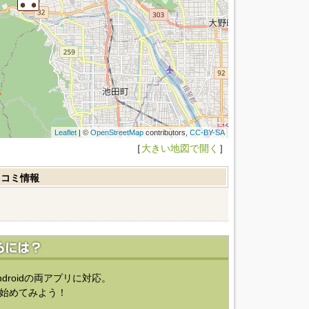
Leaflet
| ©
OpenStreetMap
contributors,
CC-BY-SA
［
大きい地図で開く
］
口コミ情報
ndroidの両アプリに対応。
始めてみよう！