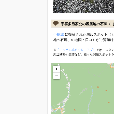
宇喜多秀家公の匿居地の石碑（
小島城
に投稿された周辺スポット（
地の石碑」の地図・口コミがご覧頂け
※
「ニッポン城めぐり」アプリ
では、スタン
周辺城郭や史跡など、様々な関連スポット
+
−