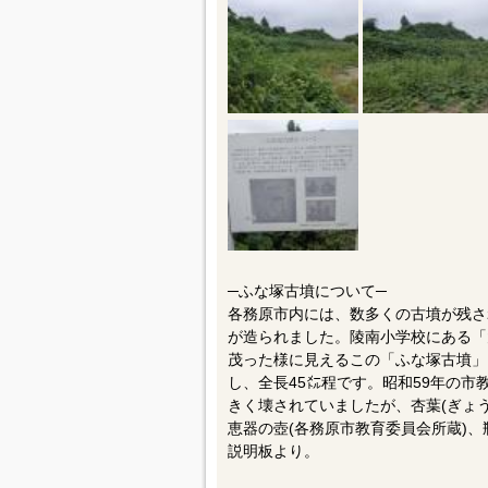
─ふな塚古墳について─
各務原市内には、数多くの古墳が残さ
が造られました。陵南小学校にある「
茂った様に見えるこの「ふな塚古墳」
し、全長45㍍程です。昭和59年の
きく壊されていましたが、杏葉(ぎょう
恵器の壺(各務原市教育委員会所蔵)、
説明板より。