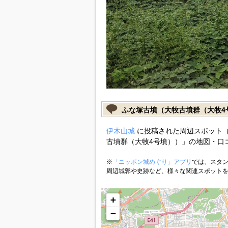
ふな塚古墳（大牧古墳群（大牧4
伊木山城
に投稿された周辺スポット（
古墳群（大牧4号墳））」の地図・口
※
「ニッポン城めぐり」アプリ
では、スタン
周辺城郭や史跡など、様々な関連スポット
+
−