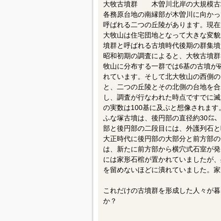
大牧古墳群 木曽川北岸の大規模古
各務原台地の南縁部が木曽川に向かっ
呼ばれる二つの丘陵があります。現在
大牧山は住宅団地となって大きな変貌
墳群と呼ばれる古墳時代後期の群集墳
昭和初期の調査によると、大牧古墳群
牧山に分布する一群では6基の古墳が
れています。そして北大牧山の西側の
と、二つの丘陵とその北側の台地を合
し、調査が行なわれた時点ですでに滅
の実数は100基に及ぶと想像されます
ふな塚古墳は、後円部の直径約30㍍
部と後円部の二段目には、外護列石と
大正時代に後円部の大部分と前方部の
は、新たに前方部から横穴式石室が発
には家形石棺が置かれていましたが、
を留めないほどに潰れていました。家形
これだけの古墳群を形成した人々が暮
か？