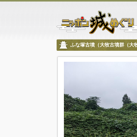
ふな塚古墳（大牧古墳群（大