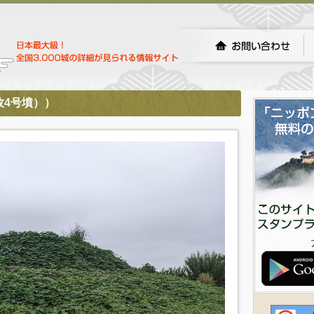
牧4号墳））