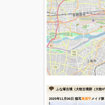
ふな塚古墳（大牧古墳群（大牧4
2025年11月06日 猫耳
尾張守
メイド隊