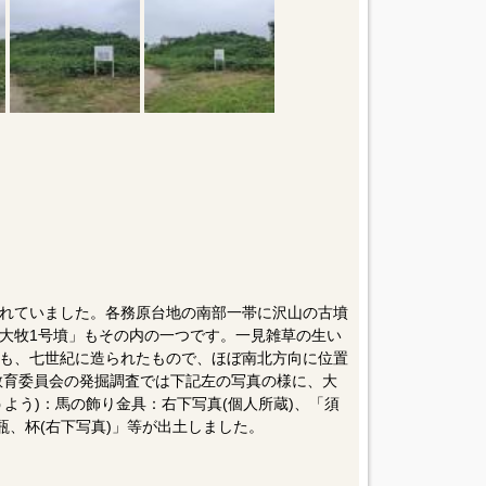
れていました。各務原台地の南部一帯に沢山の古墳
大牧1号墳」もその内の一つです。一見雑草の生い
も、七世紀に造られたもので、ほぼ南北方向に位置
市教育委員会の発掘調査では下記左の写真の様に、大
よう)：馬の飾り金具：右下写真(個人所蔵)、「須
瓶、杯(右下写真)」等が出土しました。