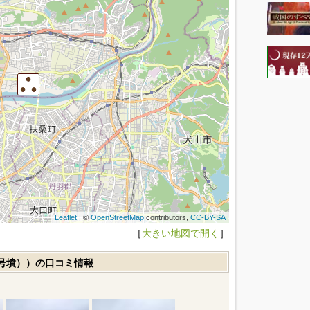
Leaflet
| ©
OpenStreetMap
contributors,
CC-BY-SA
［
大きい地図で開く
］
号墳））の口コミ情報