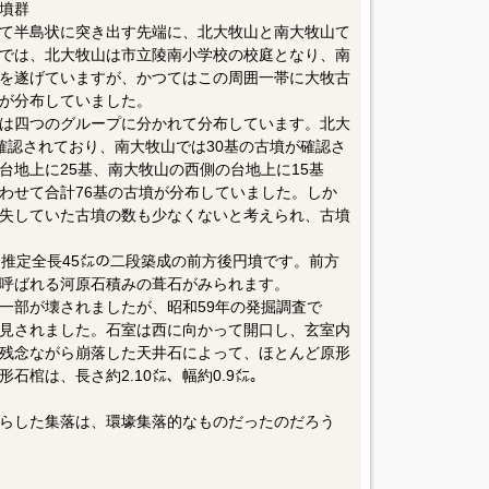
墳群
て半島状に突き出す先端に、北大牧山と南大牧山て
では、北大牧山は市立陵南小学校の校庭となり、南
を遂げていますが、かつてはこの周囲一帯に大牧古
が分布していました。
は四つのグループに分かれて分布しています。北大
確認されており、南大牧山では30基の古墳が確認さ
台地上に25基、南大牧山の西側の台地上に15基
わせて合計76基の古墳が分布していました。しか
失していた古墳の数も少なくないと考えられ、古墳
。
、推定全長45㍍の二段築成の前方後円墳です。前方
呼ばれる河原石積みの葺石がみられます。
一部が壊されましたが、昭和59年の発掘調査で
見されました。石室は西に向かって開口し、玄室内
残念ながら崩落した天井石によって、ほとんど原形
石棺は、長さ約2.10㍍、幅約0.9㍍。
らした集落は、環壕集落的なものだったのだろう