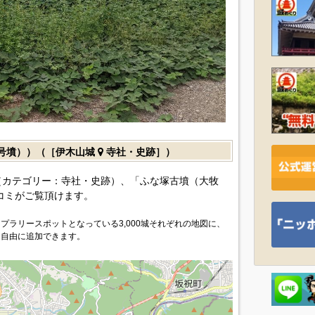
号墳））（［伊木山城
寺社・史跡］）
カテゴリー：寺社・史跡）、「ふな塚古墳（大牧
コミがご覧頂けます。
プラリースポットとなっている3,000城それぞれの地図に、
を自由に追加できます。