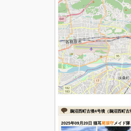
鵜沼西町古墳4号墳（鵜沼西町古
2025年09月20日 猫耳
尾張守
メイド隊