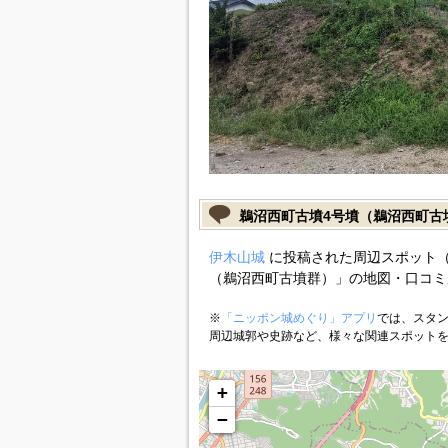
鵜沼西町古墳4号墳（鵜沼西町古
伊木山城
に投稿された周辺スポット（
（鵜沼西町古墳群）」の地図・口コミ
※
「ニッポン城めぐり」アプリ
では、スタン
周辺城郭や史跡など、様々な関連スポット
+
−