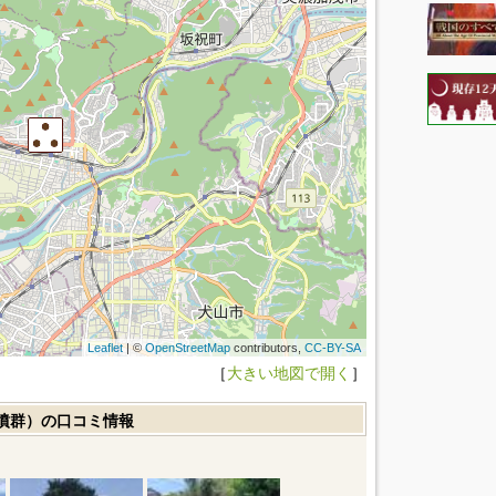
Leaflet
| ©
OpenStreetMap
contributors,
CC-BY-SA
［
大きい地図で開く
］
墳群）の口コミ情報