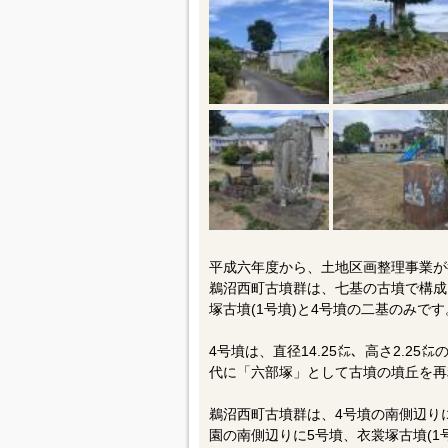
平成六年度から、土地区画整理事業が
鵜沼西町古墳群は、七基の古墳で構成
塚古墳(1号墳)と4号墳の二基のみです
4号墳は、直径14.25㍍、高さ2.2
代に「六部塚」として古墳の墳丘を再
鵜沼西町古墳群は、4号墳の南側辺り
園の南側辺りに5号墳、衣裳塚古墳(1