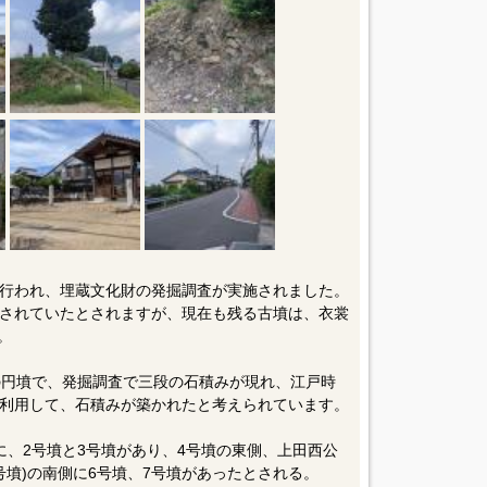
行われ、埋蔵文化財の発掘調査が実施されました。
されていたとされますが、現在も残る古墳は、衣裳
。
5㍍の円墳で、発掘調査で三段の石積みが現れ、江戸時
利用して、石積みが築かれたと考えられています。
に、2号墳と3号墳があり、4号墳の東側、上田西公
号墳)の南側に6号墳、7号墳があったとされる。