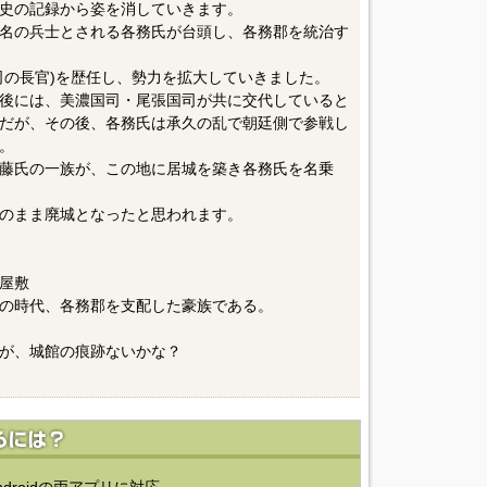
史の記録から姿を消していきます。
名の兵士とされる各務氏が台頭し、各務郡を統治す
司の長官)を歴任し、勢力を拡大していきました。
後には、美濃国司・尾張国司が共に交代していると
だが、その後、各務氏は承久の乱で朝廷側で参戦し
。
藤氏の一族が、この地に居城を築き各務氏を名乗
のまま廃城となったと思われます。
屋敷
時代、各務郡を支配した豪族である。
が、城館の痕跡ないかな？