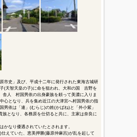
原市史」及び、平成十二年に発行された東海古城研
子(天智天皇の子)に命を狙われ、大和の国 吉野を
は、舎人 村国男依の出身豪族を頼って美濃に入りま
中心となり、兵を集め近江の大津宮へ村国男依の指
男依は「連」(むらじ)の姓(かばね)と「外小紫」
級貴族となり、各務原を仕切ると共に、主家は奈良に
はかなり優遇されていたとされます。
4)仕えていた、恵美押勝(藤原仲麻呂)が乱を起して