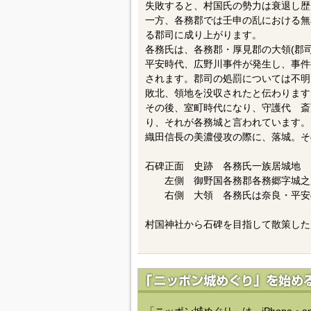
失敗すると、村国氏の勢力は衰退し歴
一方、各務郡では壬申の乱における無
る郡司に成り上がります。
各務氏は、各務郡・厚見郡の大領(郡
平安時代、広野川事件が発生し、事件
されます。郡司の処罰については不明
敗北、領地を没収されたと伝わります
その後、室町時代になり、守護代 斎
り、それが各務城と言われています。
織田信長の美濃侵攻の際に、落城。そ
石碑正面 史跡 各務氏一族居城地
左側 御野国各務郡各務郷字城之
右側 大領 各務氏は奈良・平安の
村国神社から石碑を目指して散策した