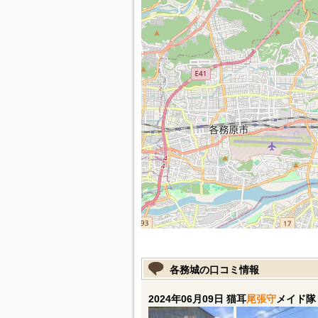
各務城の口コミ情報
2024年06月09日 猫耳
尾張守
メイド隊