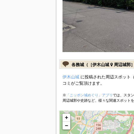
各務城（［伊木山城
周辺城郭
伊木山城
に投稿された周辺スポット（
コミがご覧頂けます。
※
「ニッポン城めぐり」アプリ
では、スタン
周辺城郭や史跡など、様々な関連スポット
+
−