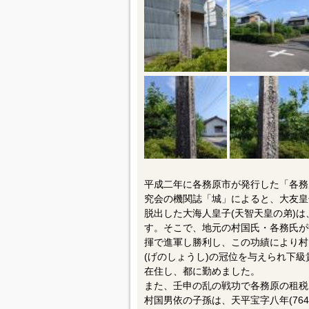
平成二年に各務原市が発行した「各務
究会の機関誌「城」によると、大友皇
脱出した大海人皇子(天智天皇の弟)
す。そこで、地元の村国氏・各務氏が
揮で進軍し勝利し、この功績により村国
(げのしょうし)の冠位を与えられ下
在住し、都に勤めました。
また、壬申の乱の戦功で各務原の租税
村国男依の子孫は、天平宝字八年(76