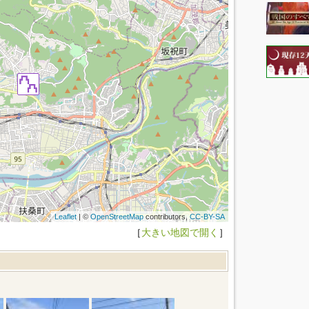
Leaflet
| ©
OpenStreetMap
contributors,
CC-BY-SA
［
大きい地図で開く
］