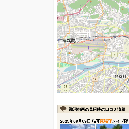
鵜沼宿西の見附跡の口コミ情報
2025年08月09日 猫耳
尾張守
メイド隊