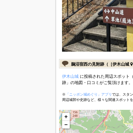
鵜沼宿西の見附跡（［伊木山城
伊木山城
に投稿された周辺スポット
跡」の地図・口コミがご覧頂けます。
※
「ニッポン城めぐり」アプリ
では、スタン
周辺城郭や史跡など、様々な関連スポット
+
−