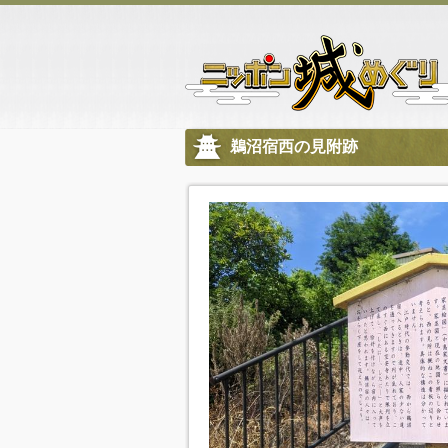
鵜沼宿西の見附跡