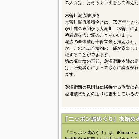
の人々は、おそらく下座をして迎えた
木曽川泥流堆積物
木曽川泥流堆積物とは、75万年前か
が山麓の東側から大滝川、木曽川によ
溶岩礫を含む泥のことをいいます。
泥流の全体積は十億立米と推定され、
が、この地に堆積物の一部が露出して
認することができます。
坊の塚古墳の下部、鵜沼宿脇本陣の庭
は、研究者らによってさらに調査が行
ます。
鵜沼宿西の見附跡に隣接する位置に存
流堆積物がどの辺りに露出しているの
「ニッポン城めぐり」は、iPhone・a