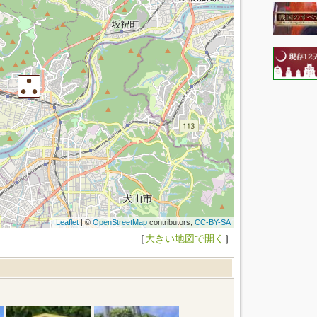
Leaflet
| ©
OpenStreetMap
contributors,
CC-BY-SA
［
大きい地図で開く
］