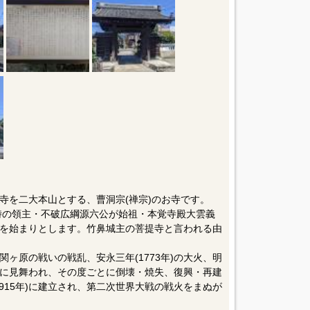
寺を二大本山とする、曹洞宗(禅宗)のお寺です。
頃、時の領主・不破広綱源六公が始祖・本覚寺殿大雲義
を始まりとします。竹鼻城主の菩提寺と言われる由
ヶ原の戦いの戦乱、安永三年(1773年)の大火、明
などに見舞われ、その度ごとに倒壊・焼失、復興・再建
915年)に建立され、第二次世界大戦の戦火をまぬが