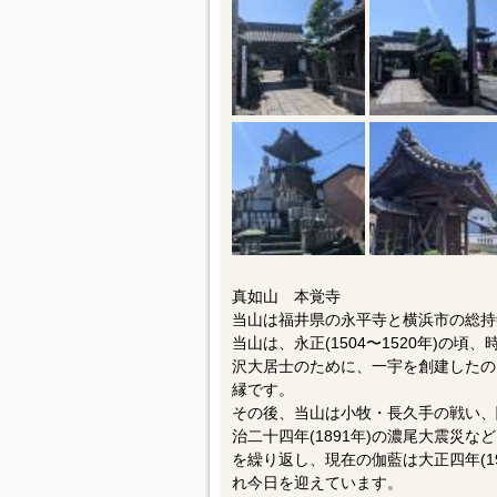
真如山 本覚寺
当山は福井県の永平寺と横浜市の総持
当山は、永正(1504〜1520年)の
沢大居士のために、一宇を創建したの
縁です。
その後、当山は小牧・長久手の戦い、関
治二十四年(1891年)の濃尾大震災
を繰り返し、現在の伽藍は大正四年(1
れ今日を迎えています。