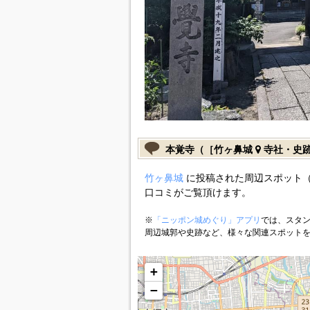
本覚寺（［竹ヶ鼻城
寺社・史
竹ヶ鼻城
に投稿された周辺スポット（
口コミがご覧頂けます。
※
「ニッポン城めぐり」アプリ
では、スタン
周辺城郭や史跡など、様々な関連スポット
+
−