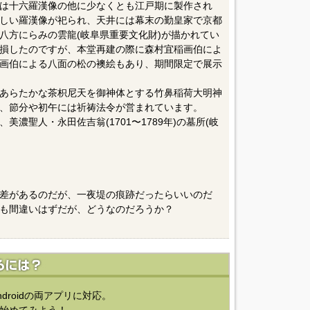
は十六羅漢像の他に少なくとも江戸期に製作され
しい羅漢像が祀られ、天井には幕末の勤皇家で京都
八方にらみの雲龍(岐阜県重要文化財)が描かれてい
損したのですが、本堂再建の際に森村宜稲画伯によ
画伯による八面の松の襖絵もあり、期間限定で展示
あらたかな茶枳尼天を御神体とする竹鼻稲荷大明神
、節分や初午には祈祷法令が営まれています。
濃聖人・永田佐吉翁(1701〜1789年)の墓所(岐
差があるのだが、一夜堤の痕跡だったらいいのだ
も間違いはずだが、どうなのだろうか？
ndroidの両アプリに対応。