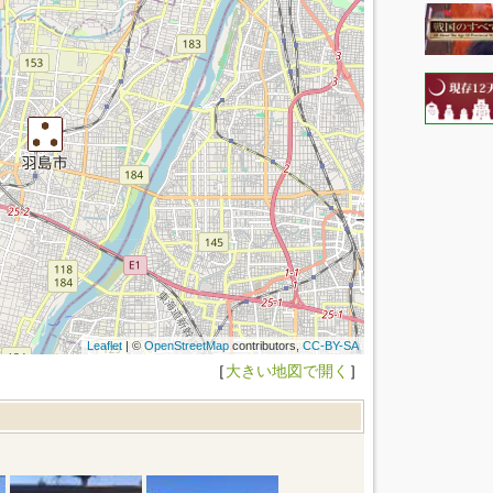
Leaflet
| ©
OpenStreetMap
contributors,
CC-BY-SA
［
大きい地図で開く
］