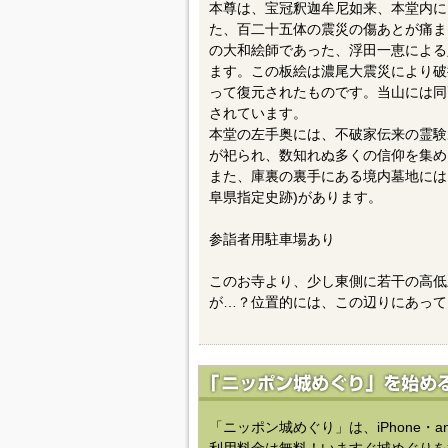
本尊は、宝冠釈迦牟尼如来、本堂内に
た、百二十五体の震災の傷あとが痛ま
の大和絵師であった、浮田一恵による
ます。この板絵は濃尾大震災により破
って復元されたものです。当山には同
されています。
本堂の左手奥には、不破家伝来の霊験
が祀られ、数知れぬ多くの信仰を集め
また、庫裏の裏手にある境内墓地には、美
阜県指定史跡)があります。
参詣者用駐車場あり
このお寺より、少し東側に若干の高低
が…？位置的には、この辺りにあって
「ニッポン城めぐり」は、iPhone・a