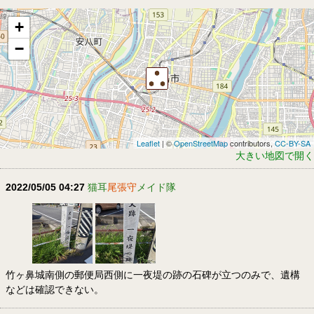
+
−
Leaflet
| ©
OpenStreetMap
contributors,
CC-BY-SA
大きい地図で開く
2022/05/05 04:27
猫耳
尾張守
メイド隊
竹ヶ鼻城南側の郵便局西側に一夜堤の跡の石碑が立つのみで、遺構
などは確認できない。