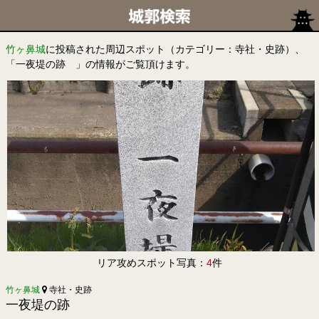
竹ヶ鼻城
に投稿された周辺スポット（カテゴリー：寺社・史跡）、
「一夜堤の跡 」の情報がご覧頂けます。
リア攻めスポット写真：
4
件
竹ヶ鼻城
寺社・史跡
一夜堤の跡