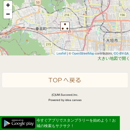
+
−
Leaflet
| ©
OpenStreetMap
contributors,
CC-BY-SA
大きい地図で開く
(C)UM.Succeed,Inc.
Powered by idea canvas
今すぐアプリでスタンプラリーを始めよう！お
城の検索もサクサク！