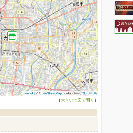
Leaflet
| ©
OpenStreetMap
contributors,
CC-BY-SA
［
大きい地図で開く
］