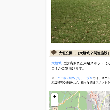
大垣公園（［大垣城
関連施設
大垣城
に投稿された周辺スポット（
コミがご覧頂けます。
※
「ニッポン城めぐり」アプリ
では、スタン
周辺城郭や史跡など、様々な関連スポット
+
−