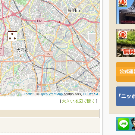
Leaflet
| ©
OpenStreetMap
contributors,
CC-BY-SA
［
大きい地図で開く
］