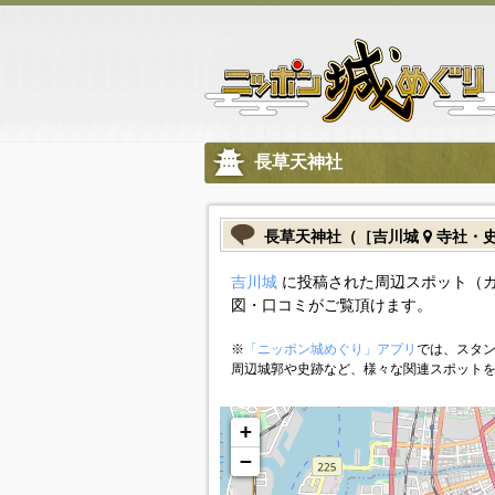
長草天神社
長草天神社（［吉川城
寺社・
吉川城
に投稿された周辺スポット（
図・口コミがご覧頂けます。
※
「ニッポン城めぐり」アプリ
では、スタン
周辺城郭や史跡など、様々な関連スポット
+
−