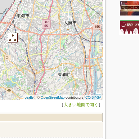
Leaflet
| ©
OpenStreetMap
contributors,
CC-BY-SA
［
大きい地図で開く
］