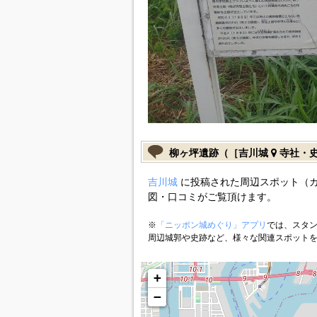
柳ヶ坪遺跡（［吉川城
寺社・
吉川城
に投稿された周辺スポット（
図・口コミがご覧頂けます。
※
「ニッポン城めぐり」アプリ
では、スタン
周辺城郭や史跡など、様々な関連スポット
+
−