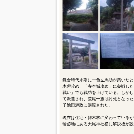
鎌倉時代末期に一色左馬助が築いたと
木砦攻め」「寺本城攻め」に参戦した
戦い」でも戦功を上げている。しかし
て派遣され、荒尾一族は討死となった
子池田輝政に譲渡された。
現在は住宅・雑木林に変わっているが
輪跡地にある天尾神社横に解説板が設