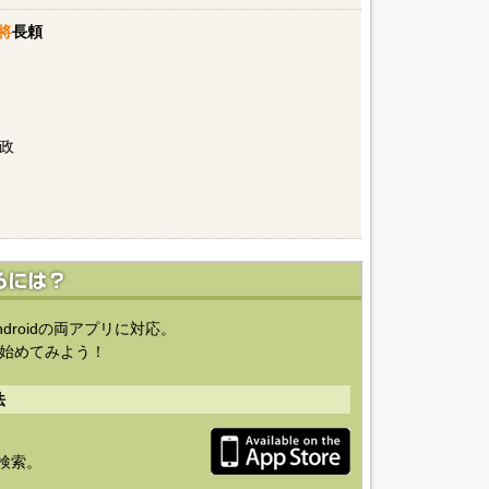
将
長頼
政
ndroidの両アプリに対応。
始めてみよう！
法
を検索。