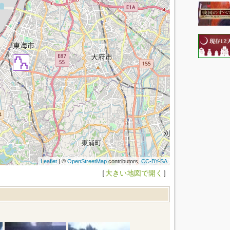
Leaflet
| ©
OpenStreetMap
contributors,
CC-BY-SA
［
大きい地図で開く
］