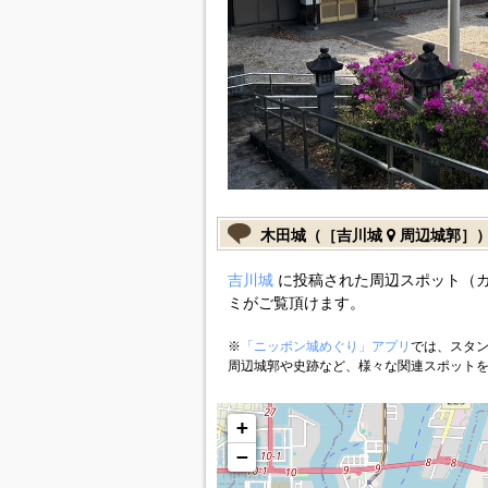
木田城（［吉川城
周辺城郭］
吉川城
に投稿された周辺スポット（
ミがご覧頂けます。
※
「ニッポン城めぐり」アプリ
では、スタン
周辺城郭や史跡など、様々な関連スポット
+
−