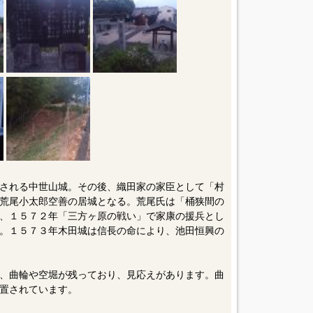
される中世山城。その後、織田家の家臣として「村
荒尾小太郎空善の居城となる。荒尾氏は「桶狭間の
、１５７２年「三方ヶ原の戦い」で家康の援兵とし
。１５７３年木田城は信長の命により、池田恒興の
、曲輪や空堀が残っており、見応えがあります。曲
置されています。