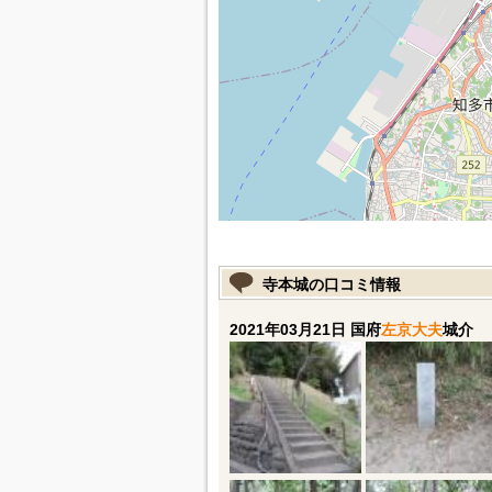
寺本城の口コミ情報
2021年03月21日 国府
左京大夫
城介