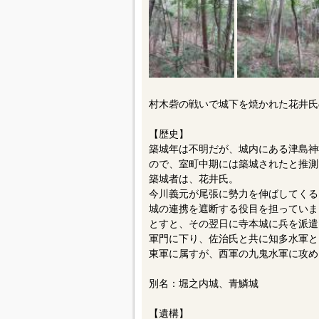
村木砦の戦いで城下を焼かれた花井氏
【歴史】
築城年は不明だが、城内にある津島神社
ので、室町中期には築城されたと推測
築城者は、花井氏。
今川義元が尾張に勢力を伸ばしてくる
城の連携を遮断する役目を担っていまし
とすと、その翌日に寺本城に兵を派遣
軍門に下り、佐治氏と共に知多水軍と
東軍に属すが、西軍の九鬼水軍に攻め
別名：堀之内城、青鱗城
【遺構】