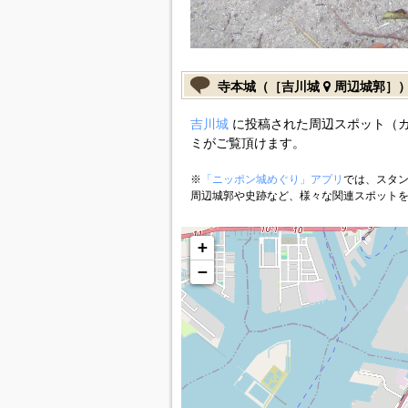
寺本城（［吉川城
周辺城郭］
吉川城
に投稿された周辺スポット（
ミがご覧頂けます。
※
「ニッポン城めぐり」アプリ
では、スタン
周辺城郭や史跡など、様々な関連スポット
+
−