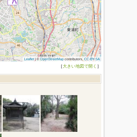
Leaflet
| ©
OpenStreetMap
contributors,
CC-BY-SA
［
大きい地図で開く
］