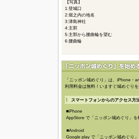
【写真】
1:登城口
2:堀之内の地名
3:津島神社
4:主郭
5:主郭から腰曲輪を望む
6:腰曲輪
「ニッポン城めぐり」は、iPhone・a
利用料金は無料！いますぐ城めぐりを
スマートフォンからのアクセス方
■iPhone
AppStore で「ニッポン城めぐり」
■Android
Google play で「ニッポン城めぐ