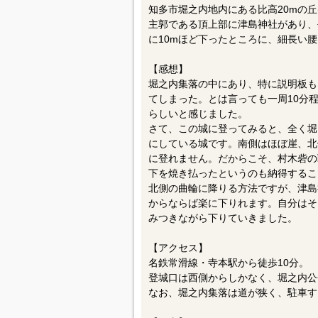
知多市堀之内地内にある比高20mの丘
主郭である頂上部に津島神社があり、
に10mほど下ったところに、細長い
【感想】
堀之内集落の中にあり、特に説明板も
てしまった。とは言っても一周10分
らしいと感じました。
さて、この城に登ってみると、全く堀
にしている城です。南側はほぼ崖、北
に登れません。だからこそ、村木砦の
下を焼き払ったというのも納得するこ
北側の曲輪に降りる方法ですが、津島
からならば楽に下りれます。自分はそ
みつきながら下りていきました。
【アクセス】
名鉄常滑線・寺本駅から徒歩10分。
登城口は西側からしかなく、堀之内公
なお、堀之内集落は道が狭く、駐車す