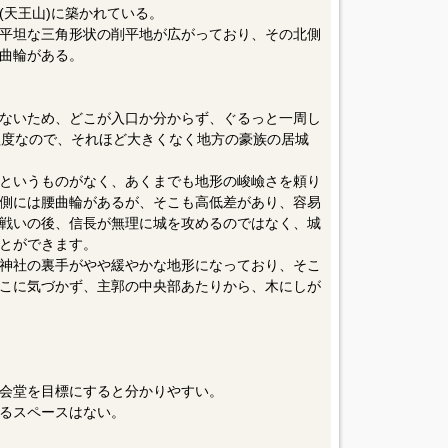
(天王山)に築かれている。
平坦な三角形状の削平地が広がっており、その北側
腰曲輪がある。
ないため、どこが入口か分からず、ぐるっと一周し
程度なので、それほど大きくなく地方の豪族の居城
というものがなく、あくまでも地形の峻嶮さを頼り
側には腰曲輪があるが、そこも高低差があり、容易
戦いの後、信長が無理に城を攻めるのではなく、城
とができます。
神社の裏手がやや緩やかな地形になっており、そこ
こに気づかず、主郭の中央部あたりから、木にしが
会堂を目標にすると分かりやすい。
るスペースはない。