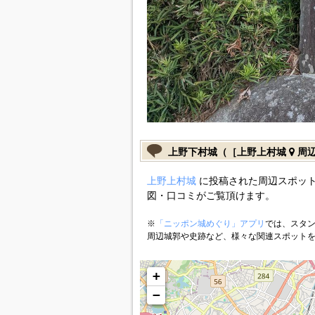
上野下村城（［上野上村城
周辺
上野上村城
に投稿された周辺スポット
図・口コミがご覧頂けます。
※
「ニッポン城めぐり」アプリ
では、スタン
周辺城郭や史跡など、様々な関連スポット
+
−