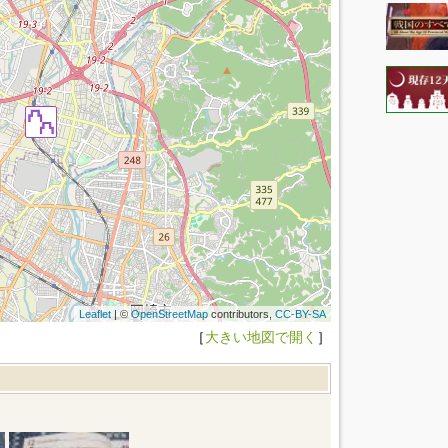
Leaflet
| ©
OpenStreetMap
contributors,
CC-BY-SA
［
大きい地図で開く
］