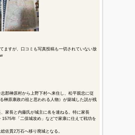
てますが、口コミも写真投稿も一切されていない放
w
国一志郡榊原村から上野下村へ来住し、松平親忠に従
る榊原康政の祖と思われる人物）が築城した説が残
清長、家長と内藤氏が城主に名を連ねる。特に家長
」・1575年「二俣城攻め」などで家康に仕えて戦功を
上総佐貫2万石へ移り廃城となる。