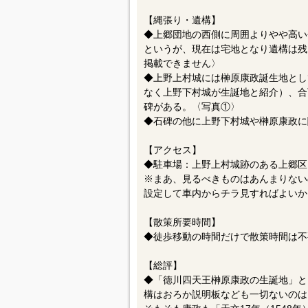
【縄張り・遺構】
◆上郷団地の西側に周囲よりやや高い
というが、現在は宅地となり遺構は残
掲載できません〉
◆上野上村城には榊原康政誕生地とし
なく上野下村城が生誕地と紹介）、合
碑がある。〈写真①〉
◆石碑の他に上野下村城や榊原康政に
【アクセス】
◆駐車場：上野上村城跡のある上郷区
※まあ、見るべきものはあんまりないの
設定して車内からチラ見すればよいか
【散策所要時間】
◆徒歩移動の時間だけで散策時間は不
【総評】
◆「徳川四天王榊原康政の生誕地」と
構はおろか説明板なども一切ないのは