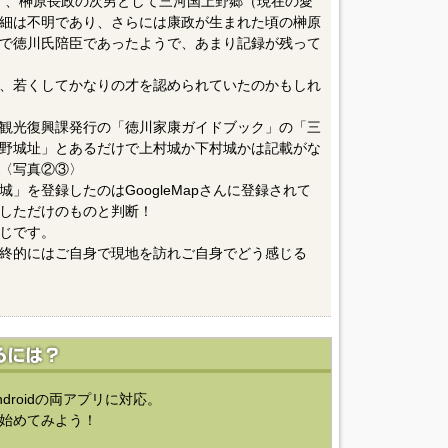
年）、榊原長政の次男として三河国上野郷（現在の愛
細は不明であり、さらには康政が生まれた頃の榊原
で徳川氏陪臣であったようで、あまり記録が残って
、若くしてかなりの才を認められていたのかもしれ
観光復興課発行の「徳川家康ガイドブック」の「三
野城址」とあるだけで上村城か下村城かは記載がな
〈写真②③〉
」を登録したのはGoogleMapさんに登録されて
しただけのものと判断！
じです。
終的にはご自身で現地を訪れご自身でどう感じる
ndroidの両アプリに対応。
始めてみよう！