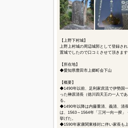
【上野下村城】
上野上村城の周辺城郭として登録され
置城でしたので口コミさせて頂きます
【所在地】
◆愛知県豊田市上郷町会下山
【概要】
◆1490年以前、足利家庶流で伊勢
った榊原清長（徳川四天王の一人であ
る。
◆1490年以降は内藤重清、義清、
は、1563～1564年「三河一向一揆
挙げた。
◆1590年家康関東移封に伴い家長も