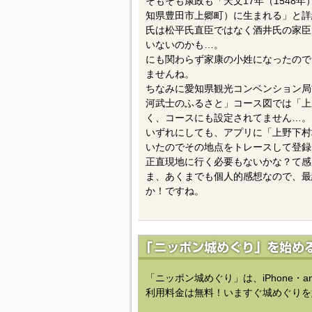
そもそも康政も「天文17年（1548
知県豊田市上郷町）に生まれる」と詳
氏は松平氏直臣ではなく酒井氏の家臣
いないのかも…。
にも関わらず家康の小姓になったので
ませんね。
ちなみに愛知県観光コンベンション局
河武士のふるさと」コース図では「上
く、コースにも設定されてません…。
いずれにしても、アプリに「上野下村城
いたのでその地点をトレースして登録
正直現地に行く必要もないかな？て感
ま、あくまでも個人的感想なので、最
か！ですね。
「ニッポン城めぐり」は、iPhone・a
利用料金は無料！いますぐ城めぐりを