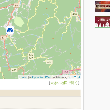
Leaflet
| ©
OpenStreetMap
contributors,
CC-BY-SA
［
大きい地図で開く
］