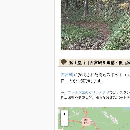
竪土塁（［古宮城
遺構・復元
古宮城
に投稿された周辺スポット（
口コミがご覧頂けます。
※
「ニッポン城めぐり」アプリ
では、スタン
周辺城郭や史跡など、様々な関連スポット
+
−