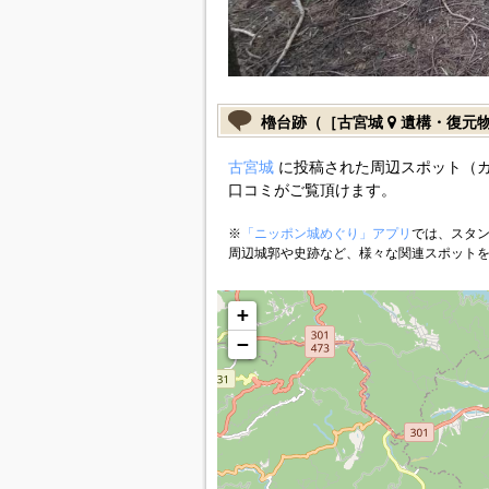
櫓台跡（［古宮城
遺構・復元
古宮城
に投稿された周辺スポット（
口コミがご覧頂けます。
※
「ニッポン城めぐり」アプリ
では、スタン
周辺城郭や史跡など、様々な関連スポット
+
−