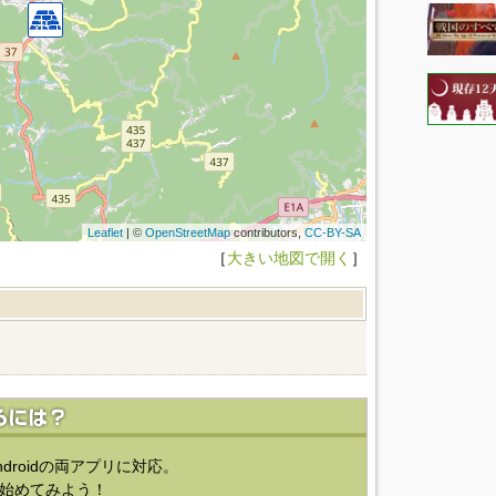
Leaflet
| ©
OpenStreetMap
contributors,
CC-BY-SA
［
大きい地図で開く
］
ndroidの両アプリに対応。
始めてみよう！