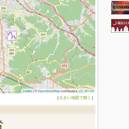
Leaflet
| ©
OpenStreetMap
contributors,
CC-BY-SA
［
大きい地図で開く
］
ん