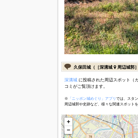
久保田城（［深溝城
周辺城郭
深溝城
に投稿された周辺スポット（
コミがご覧頂けます。
※
「ニッポン城めぐり」アプリ
では、スタン
周辺城郭や史跡など、様々な関連スポット
+
−