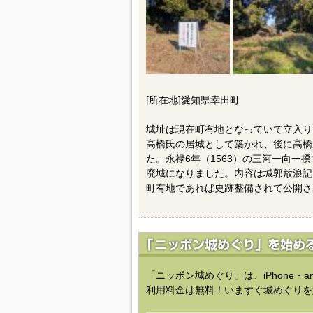
[所在地]愛知県幸田町
城址は現在町有地となっていて立入り
高橋氏の居城として築かれ、後に高橋
た。永禄6年（1563）の三河一向一
廃城になりました。内容は城郭放浪記
町有地であれば史跡整備されて公開さ
「ニッポン城めぐり」は、iPhone・a
利用料金は無料！いますぐ城めぐりを